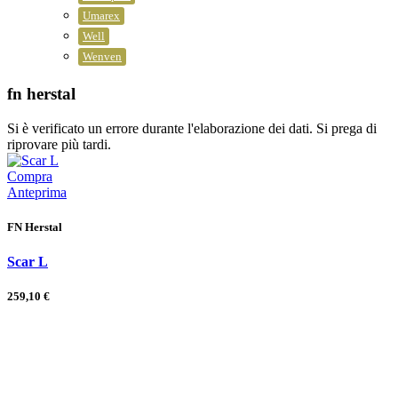
Umarex
Well
Wenven
fn herstal
Si è verificato un errore durante l'elaborazione dei dati. Si prega di
riprovare più tardi.
Compra
Anteprima
FN Herstal
Scar L
259,10 €