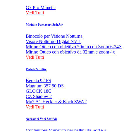
G7 Pro Mimetic
Vedi Tutti
Mirini e Puntatori SoftAir
Binocolo per Visione Notturna
Visore Notturno Digital NV 1
Mirino Ottico con obiettivo 50mm con Zoom 6-24X
Mirino Ottico con obiettivo da 32mm e zoom 4x
Vedi Tutti
Pistole SoftAir
Beretta 92 FS
Magnum 357 50 DS
GLOCK 18C
CZ Shadow 2
Mp7 A1 Heckler & Koch SWAT
Vedi Tutti
Accessori Vari SoftAir
Contenitore Mimetico per pallini da SoftAir