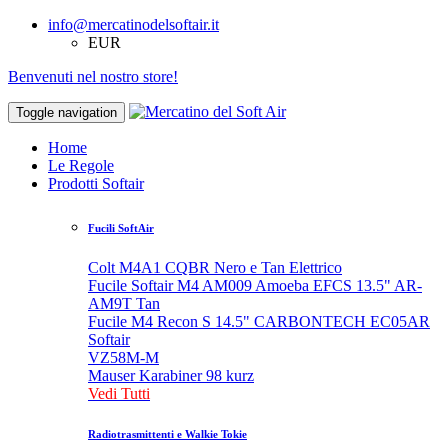
info@mercatinodelsoftair.it
EUR
Benvenuti nel nostro store!
Toggle navigation
Home
Le Regole
Prodotti Softair
Fucili SoftAir
Colt M4A1 CQBR Nero e Tan Elettrico
Fucile Softair M4 AM009 Amoeba EFCS 13.5" AR-
AM9T Tan
Fucile M4 Recon S 14.5" CARBONTECH EC05AR
Softair
VZ58M-M
Mauser Karabiner 98 kurz
Vedi Tutti
Radiotrasmittenti e Walkie Tokie