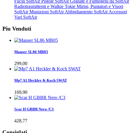
Fucili SoftAir
Pistole SoftAir
Granate e Fumogeni da SoftAir
Radiotrasmittenti e Walkie Tokie
Mirini, Puntatori e Visori
SoftAir
Munizioni SoftAir
Abbigliamento SoftAir
Accessori
Vari SoftAir
Piu Venduti
Mauser SL86 MB05
299,00
Mp7 A1 Heckler & Koch SWAT
169,90
Scar H GBBR Nero /C3
428,77
Consiglati