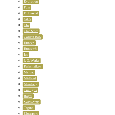
Evolution
Fdm
Fn Herstal
G&g
Gbr
Glac Store
Golden Bow
Huntvp
Huntvp®
Ics
J. G. Works
Kalashnikov
Marpat
Midland
Mossberg
Onetigris
Royal
Swiss Arms
Taginn
Ultrasport