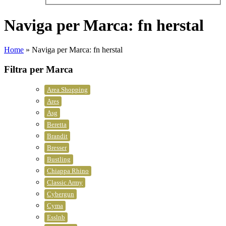
Naviga per Marca: fn herstal
Home
»
Naviga per Marca: fn herstal
Filtra per Marca
Area Shopping
Ares
Asg
Beretta
Brandit
Bresser
Bustling
Chiappa Rhino
Classic Army
Cybergun
Cyma
Esslnb