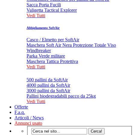
Sacca Porta Fucili
Valigetta Tactical Explorer
Vedi Tutti
Abbigliamento SoftAir
Casco / Elmetto per SoftAir
Maschera Soft Air Nera Protezione Totale Viso
Windbreaker
Parka Verde militare
Maschera Tattica Protettiva
Vedi Tutti
500 pallini da SoftAir
4000 pallini da SoftAir
3000 pallini da SoftAir
Pallini biodegradabili pacco da 25kg
Vedi Tutti
Offerte
F.a.q.
Articoli / News
Annunci usato